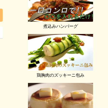
煮込みハンバーグ
鶏胸肉のズッキーニ包み
ん