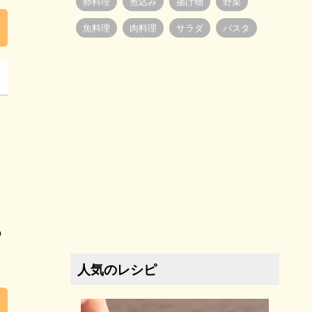
卵料理
煮込み
揚げ物
野菜
魚料理
肉料理
サラダ
パスタ
の
人気のレシピ