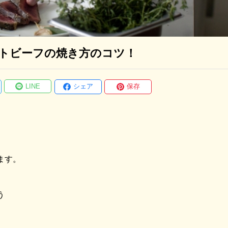
ストビーフの焼き方のコツ！
LINE
シェア
保存
、
ます。
う