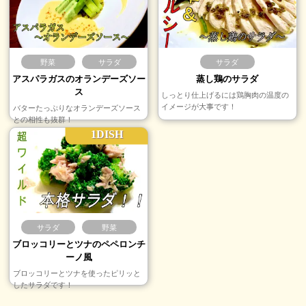
野菜
サラダ
サラダ
アスパラガスのオランデーズソー
蒸し鶏のサラダ
ス
しっとり仕上げるには鶏胸肉の温度の
イメージが大事です！
バターたっぷりなオランデーズソース
との相性も抜群！
1DISH
サラダ
野菜
ブロッコリーとツナのペペロンチ
ーノ風
ブロッコリーとツナを使ったピリッと
したサラダです！