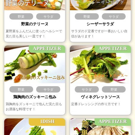
野菜
サラダ
野菜
サラダ
野菜のテリーヌ
シーザーサラダ
夏野菜をふんだんに使ったヘルシーで
サラダのド定番ですが一番おいしい自
見た目も美しい一皿です！
信があります！
APPETIZER
APPETIZER
野菜
サラダ
サラダ
野菜
鶏胸肉のズッキーニ包み
ヴィネグレットソース
鶏胸肉をズッキーニで包んだ見た目も
定番ドレッシングの作り方です！
お洒落な料理です！
1DISH
APPETIZER