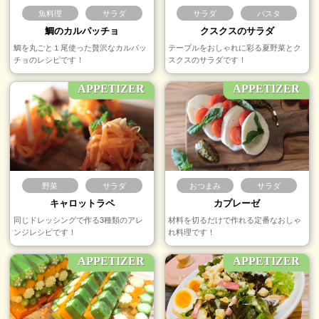
魚料理
サラダ
サラダ
パスタ
鯛のカルパッチョ
クスクスのサラダ
鯛を丸ごと１尾使った贅沢なカルパッ
テーブルをおしゃれに彩る夏野菜とク
チョのレシピです！
スクスのサラダです！
APPETIZER
APPETIZER
野菜
サラダ
おつまみ
サラダ
キャロットラペ
カプレーゼ
同じドレッシングで作る3種類のアレ
材料を切るだけで作れる定番なおしゃ
ンジレシピです！
れ料理です！
APPETIZER
APPETIZER