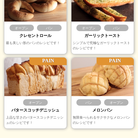
オーブン
パン
オーブン
パン
クレセントロール
ガーリックトースト
最も美しい形のパンのレシピです！
シンプルで究極なガーリックトースト
のレシピです！
PAIN
PAIN
オーブン
パン
オーブン
バタースコッチデニッシュ
メロンパン
上品な甘さのバタースコッチデニッシ
無限食べられるサクサクなメロンパン
ュのレシピです！
のレシピです！