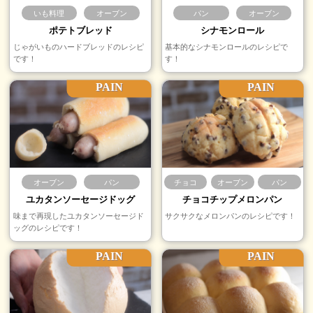
いも料理
オーブン
パン
オーブン
ポテトブレッド
シナモンロール
じゃがいものハードブレッドのレシピ
基本的なシナモンロールのレシピで
です！
す！
PAIN
PAIN
オーブン
パン
チョコ
オーブン
パン
ユカタンソーセージドッグ
チョコチップメロンパン
味まで再現したユカタンソーセージド
サクサクなメロンパンのレシピです！
ッグのレシピです！
PAIN
PAIN