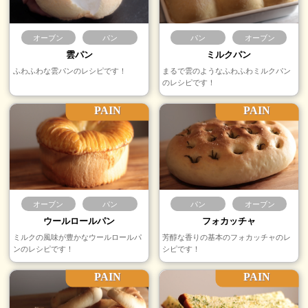
オーブン
パン
パン
オーブン
雲パン
ミルクパン
ふわふわな雲パンのレシピです！
まるで雲のようなふわふわミルクパン
のレシピです！
PAIN
PAIN
オーブン
パン
パン
オーブン
ウールロールパン
フォカッチャ
ミルクの風味が豊かなウールロールパ
芳醇な香りの基本のフォカッチャのレ
ンのレシピです！
シピです！
PAIN
PAIN