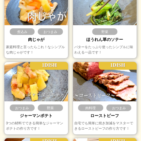
煮込み
おつまみ
野菜
肉じゃが
ほうれん草のソテー
家庭料理と言ったらこれ！なシンプル
バターをたっぷり使ったシンプルに味
な肉じゃがです！
わえる一品です！
1DISH
1DISH
おつまみ
野菜
肉料理
おつまみ
ジャーマンポテト
ローストビーフ
3つの材料でできる簡単なジャーマン
自宅でも簡単に焼き加減をマスターで
ポテトの作り方です！
きるローストビーフの作り方です！