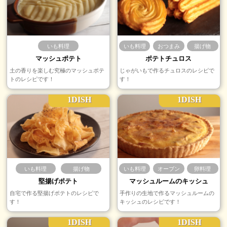
いも料理
いも料理
おつまみ
揚げ物
マッシュポテト
ポテトチュロス
土の香りを楽しむ究極のマッシュポテ
じゃがいもで作るチュロスのレシピで
トのレシピです！
す！
1DISH
1DISH
いも料理
揚げ物
いも料理
オーブン
卵料理
堅揚げポテト
マッシュルームのキッシュ
自宅で作る堅揚げポテトのレシピで
手作りの生地で作るマッシュルームの
す！
キッシュのレシピです！
1DISH
1DISH