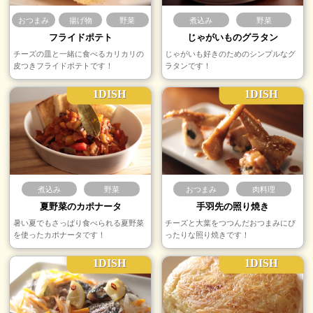
おつまみ
揚げ物
野菜
煮込み
野菜
フライドポテト
じゃがいものグラタン
チーズの皿と一緒に食べるカリカリの
じゃがいも好きのためのシンプルなグ
皮つきフライドポテトです！
ラタンです！
1DISH
1DISH
煮込み
野菜
おつまみ
肉料理
夏野菜のカポナータ
手羽先の照り焼き
暑い夏でもさっぱり食べられる夏野菜
チーズと大葉をつつんだおつまみにぴ
を使ったカポナータです！
ったりな照り焼きです！
1DISH
1DISH