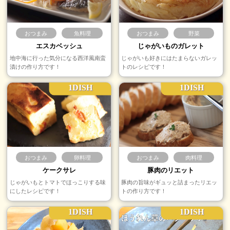
おつまみ
魚料理
おつまみ
野菜
エスカベッシュ
じゃがいものガレット
地中海に行った気分になる西洋風南蛮
じゃがいも好きにはたまらないガレッ
漬けの作り方です！
トのレシピです！
1DISH
1DISH
おつまみ
卵料理
おつまみ
肉料理
ケークサレ
豚肉のリエット
じゃがいもとトマトでほっこりする味
豚肉の旨味がギュッと詰まったリエッ
にしたレシピです！
トの作り方です！
1DISH
1DISH