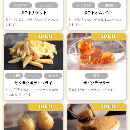
いも料理
おつまみ
いも料理
卵料理
ポテトナゲット
ポテトオムレツ
サクサクなじゃがいものナゲッツのレ
じゃがいものスペイン風オムレツのレ
シピです！
シピです！
1DISH
1DISH
いも料理
おつまみ
揚げ物
野菜
サクサクポテトフライ
金イクラゼリー
3つの工夫で冷めてもサクサクなポテ
美味しい金イクラのレシピです！
トのレシピです！
1DISH
1DISH