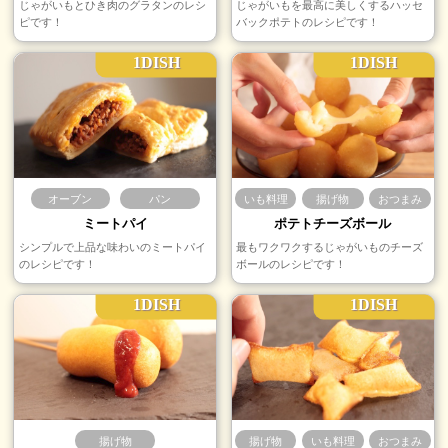
じゃがいもとひき肉のグラタンのレシ
じゃがいもを最高に美しくするハッセ
ピです！
バックポテトのレシピです！
1DISH
1DISH
オーブン
パン
いも料理
揚げ物
おつまみ
ミートパイ
ポテトチーズボール
シンプルで上品な味わいのミートパイ
最もワクワクするじゃがいものチーズ
のレシピです！
ボールのレシピです！
1DISH
1DISH
揚げ物
揚げ物
いも料理
おつまみ