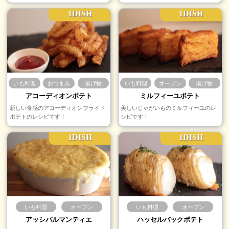
1DISH
1DISH
いも料理
おつまみ
揚げ物
いも料理
オーブン
揚げ物
アコーディオンポテト
ミルフィーユポテト
新しい食感のアコーディオンフライド
美しいじゃがいものミルフィーユのレ
ポテトのレシピです！
シピです！
1DISH
1DISH
いも料理
オーブン
いも料理
オーブン
アッシパルマンティエ
ハッセルバックポテト