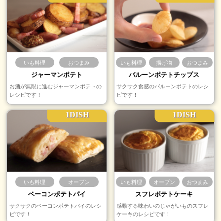
いも料理
おつまみ
いも料理
揚げ物
おつまみ
ジャーマンポテト
バルーンポテトチップス
お酒が無限に進むジャーマンポテトの
サクサク食感のバルーンポテトのレシ
レシピです！
ピです！
1DISH
1DISH
いも料理
オーブン
いも料理
オーブン
おつまみ
ベーコンポテトパイ
スフレポテトケーキ
サクサクのベーコンポテトパイのレシ
感動する味わいのじゃがいものスフレ
ピです！
ケーキのレシピです！