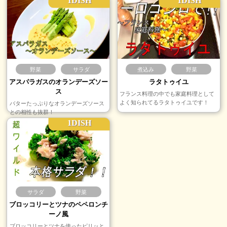
1DISH
1DISH
野菜
サラダ
煮込み
野菜
アスパラガスのオランデーズソー
ラタトゥイユ
ス
フランス料理の中でも家庭料理として
よく知られてるラタトゥイユです！
バターたっぷりなオランデーズソース
との相性も抜群！
1DISH
サラダ
野菜
ブロッコリーとツナのペペロンチ
ーノ風
ブロッコリーとツナを使ったピリッと