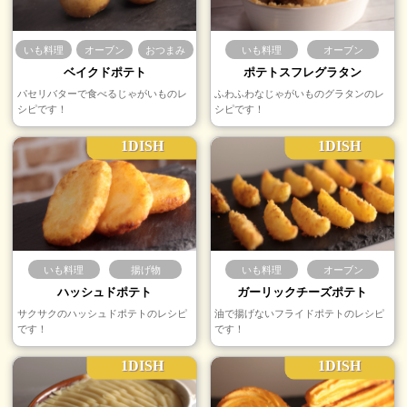
いも料理
オーブン
おつまみ
いも料理
オーブン
ベイクドポテト
ポテトスフレグラタン
パセリバターで食べるじゃがいものレ
ふわふわなじゃがいものグラタンのレ
シピです！
シピです！
1DISH
1DISH
いも料理
揚げ物
いも料理
オーブン
ハッシュドポテト
ガーリックチーズポテト
サクサクのハッシュドポテトのレシピ
油で揚げないフライドポテトのレシピ
です！
です！
1DISH
1DISH