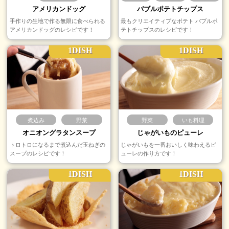
アメリカンドッグ
バブルポテトチップス
手作りの生地で作る無限に食べられる
最もクリエイティブなポテト バブルポ
アメリカンドッグのレシピです！
テトチップスのレシピです！
1DISH
1DISH
煮込み
野菜
野菜
いも料理
オニオングラタンスープ
じゃがいものピューレ
トロトロになるまで煮込んだ玉ねぎの
じゃがいもを一番おいしく味わえるピ
スープのレシピです！
ューレの作り方です！
1DISH
1DISH