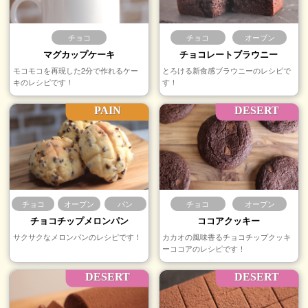
チョコ
チョコ
オーブン
マグカップケーキ
チョコレートブラウニー
モコモコを再現した2分で作れるケー
とろける新食感ブラウニーのレシピで
キのレシピです！
す！
PAIN
DESERT
チョコ
オーブン
パン
チョコ
オーブン
チョコチップメロンパン
ココアクッキー
サクサクなメロンパンのレシピです！
カカオの風味香るチョコチップクッキ
ーココアのレシピです！
DESERT
DESERT