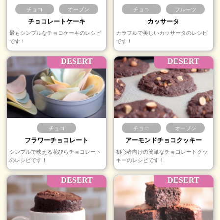
チョコ
オーブン
チョコ
フルーツ
チョコレートケーキ
カッサータ
最もシンプルなチョコケーキのレシピ
カラフルで美しいカッサータのレシピ
です！
です！
DESERT
DESERT
チョコ
チョコ
オーブン
フラワーチョコレート
アーモンドチョコクッキー
シンプルで映える花びらチョコレート
初心者向けの簡単なチョコレートクッ
のレシピです！
キーのレシピです！
DESERT
DESERT